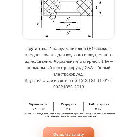
Контактная
Круги типа 7
на вулканитовой (R) связке
–
информация
предназначены для круглого и внутреннего
шлифования. Абразивный материал: 14А –
нормальный электрокорунд; 25А – белый
электрокорунд.
Круги изготавливаются по ТУ 23.91.11-010-
00221882-2019
* Изготовление данного вида абразивного инструмента осуществляется только по
согласованию с техническими службами завода
+7(351) 232-65-98,99
г. Златоуст, проезд Абразивный, д. 1
Круг типа 36
Отгрузка со склада ООО «Златабразив»