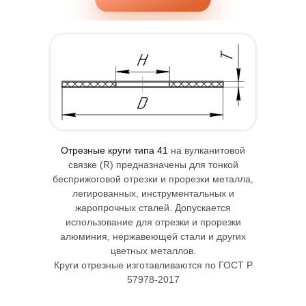
Отрезные круги типа 41
на вулканитовой
связке (R) предназначены для тонкой
бесприжоговой отрезки и прорезки металла,
легированных, инструментальных и
Сегменты типа 3109 и 3101
жаропрочных сталей. Допускается
использование для отрезки и прорезки
Златоустовский
Абразивный Завод
алюминия, нержавеющей стали и других
цветных металлов.
Главная
О компании
Новости
Круги отрезные изготавливаются по ГОСТ Р
Документация
Продукция
Вакансии
Контакты
57978-2017
zlatabrazive@bk.ru
Прием заявок круглосуточно